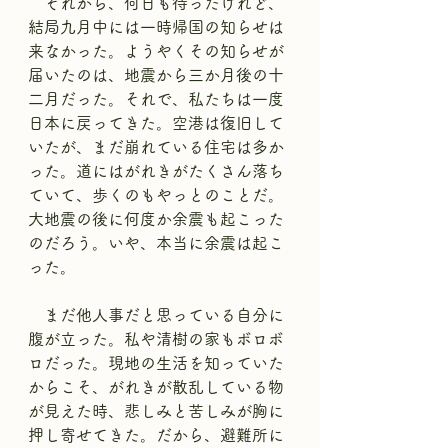
　それから、何日も待ったけれど、
結局九月中には一時帰国の知らせは
来なかった。ようやくその知らせが
届いたのは、地震から三か月後の十
二月だった。それで、私たちは一度
日本に戻ってきた。空港は復旧して
いたが、まだ崩れている住宅は多か
った。道にはがれきがたくさん落ち
ていて、歩くのもやっとのことだ。
大地震の後に何度か余震も起こった
のだろう。いや、本当に余震は起こ
った。
　まだ他人事だと思っている自分に
腹が立った。私や清樹の家もボロボ
ロだった。現地の生活を知っていた
からこそ、がれきが散乱している物
が見えた時、悲しみと苦しみが胸に
押し寄せてきた。だから、避難所に