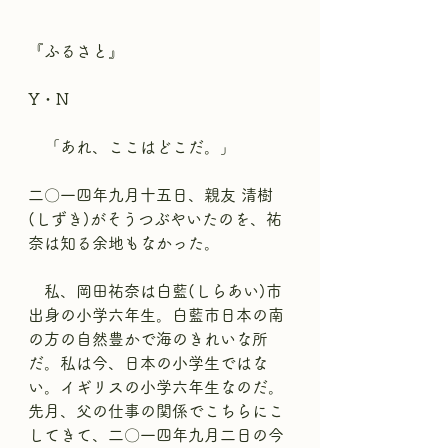
『ふるさと』
Y・N
　「あれ、ここはどこだ。」
二〇一四年九月十五日、親友 清樹
(しずき)がそうつぶやいたのを、祐
奈は知る余地もなかった。
　私、岡田祐奈は白藍(しらあい)市
出身の小学六年生。白藍市日本の南
の方の自然豊かで海のきれいな所
だ。私は今、日本の小学生ではな
い。イギリスの小学六年生なのだ。
先月、父の仕事の関係でこちらにこ
してきて、二〇一四年九月二日の今