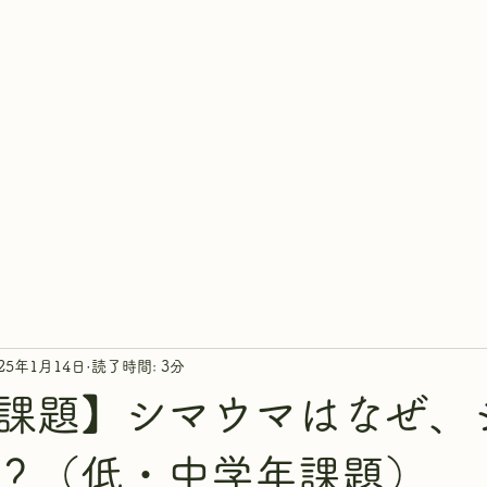
ホーム
概要
講師紹介
開講ク
025年1月14日
読了時間: 3分
課題】シマウマはなぜ、
？（低・中学年課題）