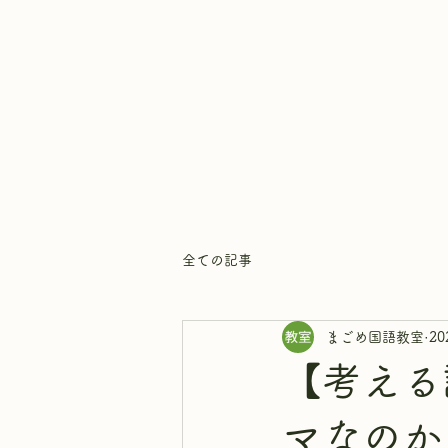
まごめ国語教室
全ての記事
まごめ国語教室
2
【考える
マなのか