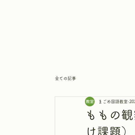
まごめ国語教室
全ての記事
まごめ国語教室
2
ももの観
け課題）