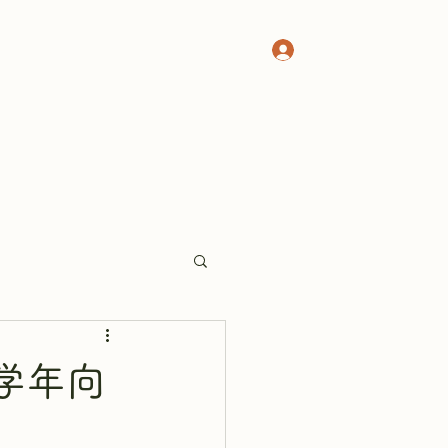
ログイン
ラス
お月謝
ことばの広場
その他
学年向