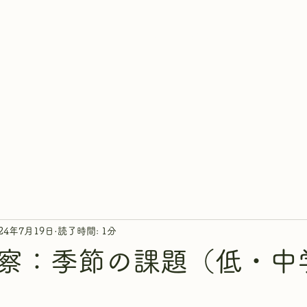
ホーム
概要
講師紹介
開講ク
024年7月19日
読了時間: 1分
察：季節の課題（低・中