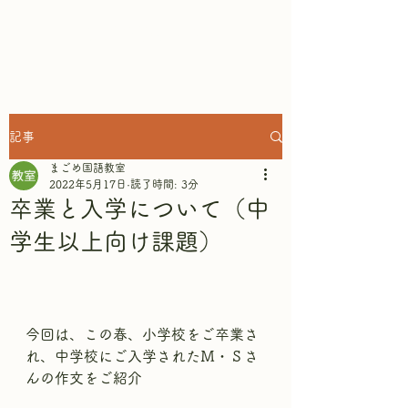
まごめ国語教室
記事
まごめ国語教室
2022年5月17日
読了時間: 3分
卒業と入学について（中
学生以上向け課題）
今回は、この春、小学校をご卒業さ
れ、中学校にご入学されたＭ・Ｓさ
んの作文をご紹介