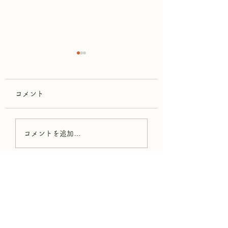
コメント
📚 夏休み限定！読書感
🖊️ 「このボール
コメントを追加…
想文講座 参加者募集 🌻
1万円で売ってく
い。」
まごめ国語教室
（
あびこ本
校）