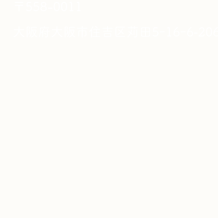
​〒558-0011
大阪府大阪市住吉区苅田5ｰ16ｰ6‐20