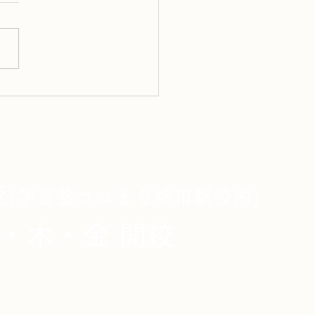
️ 「このボールペンを1万円
ってください。」
校
(学習塾ココまな堺市駅校内)
・木・金 開校