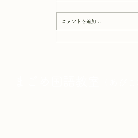
コメントを追加…
🌻【2026年 夏期講習 受講生
募集！】好きな日程・時間帯
を選べる3日間コース🌻
まごめ国語教室
（
あびこ
作文：月・火・土 開
​ことばの広場：月～金