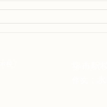
📚 夏休み限定！読書感想文講
🖊
座 参加者募集 🌻
で売
本校）
堺市駅
校
水
​作文：
 開室