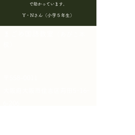
で助かっています。
Y・Nさん（小学５年生）
まごめ国語教室
（
あびこ本
校）
作文：月・火・土 開校
​ことばの広場：月～金 開室
​〒558-0011
大阪府大阪市住吉区苅田5ｰ16ｰ
6‐206